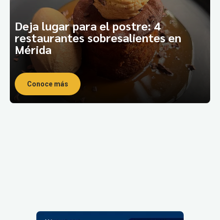
Deja lugar para el postre: 4
restaurantes sobresalientes en
Mérida
Mixología
Joyas
con
de
Conoce más
estilo:
la
Joyas
playa:
ocultas
Dónde
(y
comer
Tu
otras
en
guía
Paradas
no
las
para
Gastronómicas
tanto)
costas
explorar
de
en
de
el
Yucatán:
Yucatán
Yucatán
Corredor
Platillos
Gastronómico
que
de
Conoce
Conoce