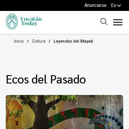
Anunciarse
Es
Leyendas del Mayab
Explora las cautivadoras leyendas mayas del Mayab,
Inicio
Cultura
Leyendas del Mayab
un viaje mágico por mitos ancestrales.
Ecos del Pasado