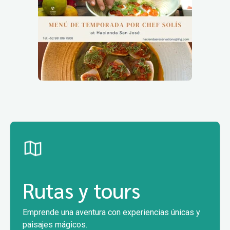
3
/
6
PATROCINADO
MAJA Sportswear en Mérida: Ropa
Outdoor ...
Descubre MAJA Sportswear en Mérida. Ropa