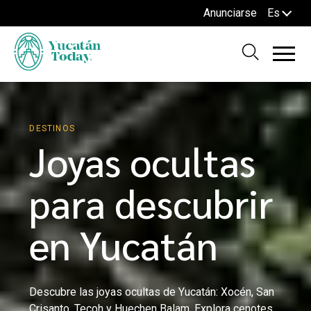
Anunciarse
Es
GASTRONOMÍA
Sabores
ocultos de
Yucatán:
platillos