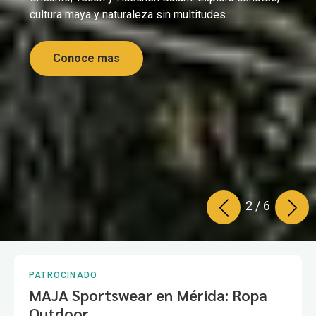
tradicionales
que pocos
conocen
Descubre la gastronomía secreta de Yucatán:
prueba el mechado de Valladolid, el kots’ob de
Espita y el queso relleno negro de Tekax.
Conoce más