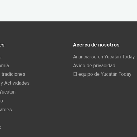
es
Acerca de nosotros
s
Anunciarse en Yucatán Today
omía
Aviso de privacidad
y tradiciones
El equipo de Yucatán Today
 y Actividades
 Yucatán
io
ables
o