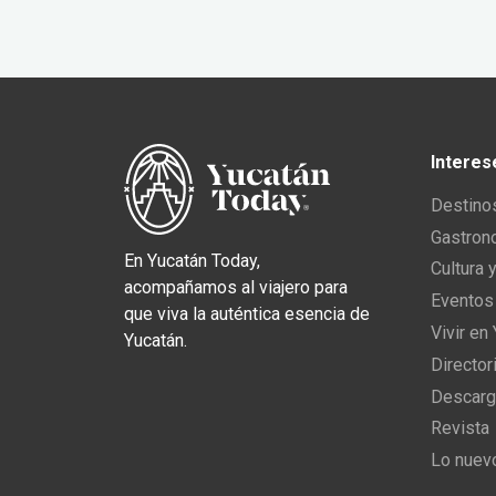
Interes
Destino
Gastron
En Yucatán Today,
Cultura 
acompañamos al viajero para
Eventos
que viva la auténtica esencia de
Vivir en
Yucatán.
Director
Descarg
Revista
Lo nuev