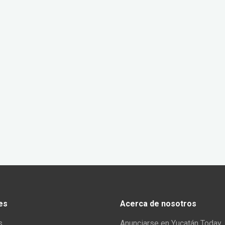
es
Acerca de nosotros
s
Anunciarse en Yucatán Today