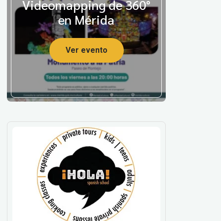
Videomapping de 360°
en Mérida
Ver evento