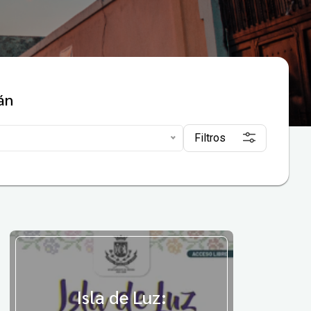
án
Filtros
Isla de Luz: