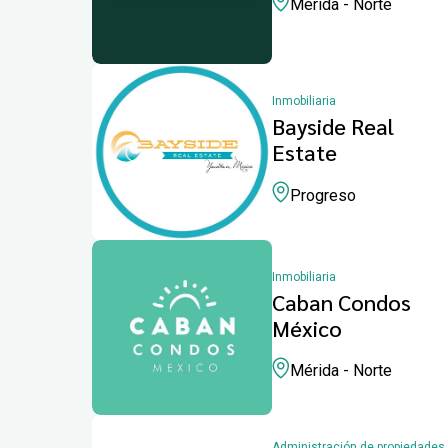
Mérida - Norte
Inmobiliaria
Bayside Real
Estate
Progreso
Inmobiliaria
Caban Condos
México
Mérida - Norte
Administración de propiedades