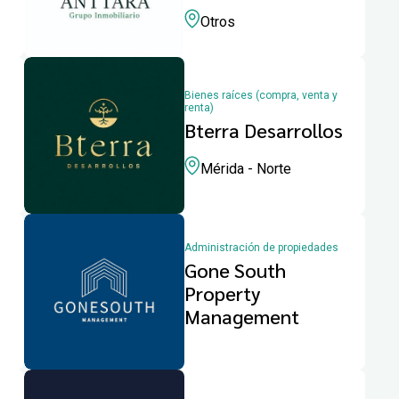
Otros
Bienes raíces (compra, venta y
renta)
Bterra Desarrollos
Mérida - Norte
Administración de propiedades
Gone South
Property
Management