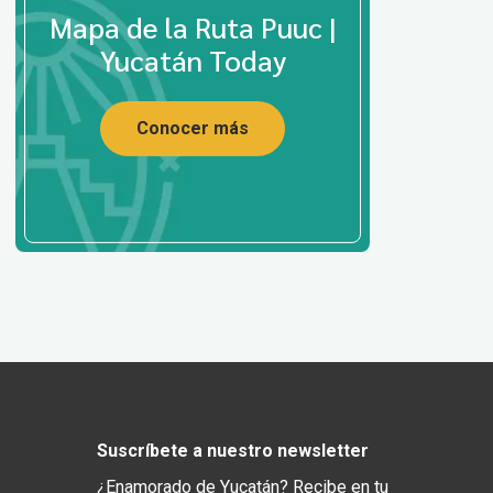
Mapa de la Ruta Puuc |
Yucatán Today
Conocer más
Suscríbete a nuestro newsletter
¿Enamorado de Yucatán? Recibe en tu