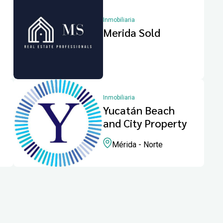
Inmobiliaria
Merida Sold
Inmobiliaria
Yucatán Beach
and City Property
Mérida - Norte