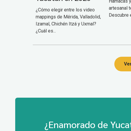
Hamacas y
artesanal te
¿Cómo elegir entre los video
Descubre el
mappings de Mérida, Valladolid,
Izamal, Chichén Itzá y Uxmal?
¿Cuál es...
Ver
¿Enamorado de Yucat