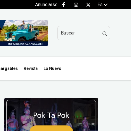
Anunciarse
Es
argables
Revista
Lo Nuevo
Pok Ta Pok