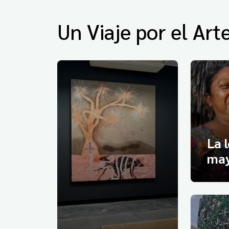
Un Viaje por el Art
La 
may