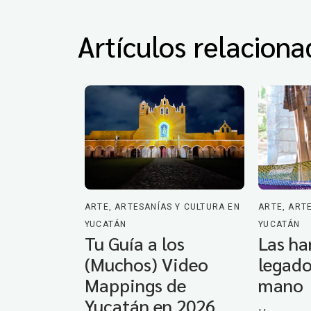
Artículos relaciona
ARTE, ARTESANÍAS Y CULTURA EN
ARTE, ART
YUCATÁN
YUCATÁN
Tu Guía a los
Las ha
(Muchos) Video
legado
Mappings de
mano
Yucatán en 2026