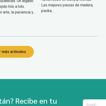
ucatecas: Un legado
Las mejores piezas de madera,
jido hilo a hilo.
piedra...
 arte, la paciencia y...
 más artículos
án? Recibe en tu