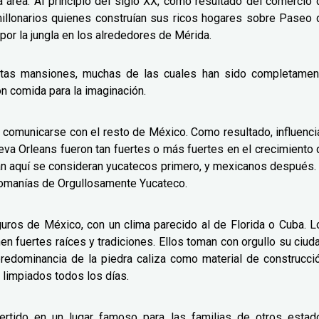
 área. Al principio del siglo XX, como resultado del comercio 
illonarios quienes construían sus ricos hogares sobre Paseo 
or la jungla en los alrededores de Mérida.
stas mansiones, muchas de las cuales han sido completamen
n comida para la imaginación.
cos comunicarse con el resto de México. Como resultado, influenc
ueva Orleans fueron tan fuertes o más fuertes en el crecimiento 
itan aquí se consideran yucatecos primero, y mexicanos después. 
comanías de Orgullosamente Yucateco.
uros de México, con un clima parecido al de Florida o Cuba. L
en fuertes raíces y tradiciones. Ellos toman con orgullo su ciud
redominancia de la piedra caliza como material de construcció
 limpiados todos los días.
vertido en un lugar famoso para las familias de otros estad