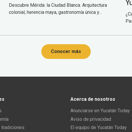
Y
Descubre Mérida: la Ciudad Blanca. Arquitectura
colonial, herencia maya, gastronomía única y...
¿C
Pas
Conocer más
es
Acerca de nosotros
s
Anunciarse en Yucatán Today
omía
Aviso de privacidad
y tradiciones
El equipo de Yucatán Today