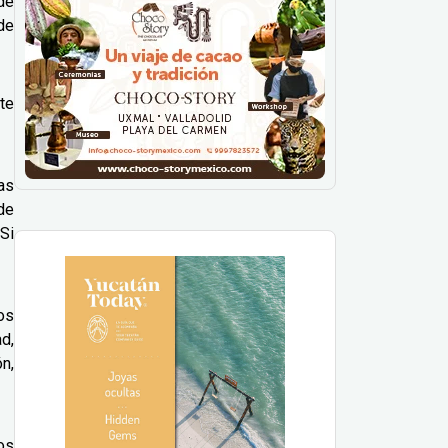
de
de
te
ias
de
Si
os
ad,
n,
os