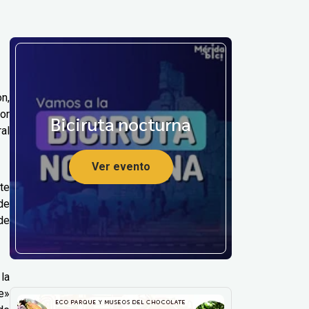
n,
or
Biciruta nocturna
al
Ver evento
te
de
 de
la
e»