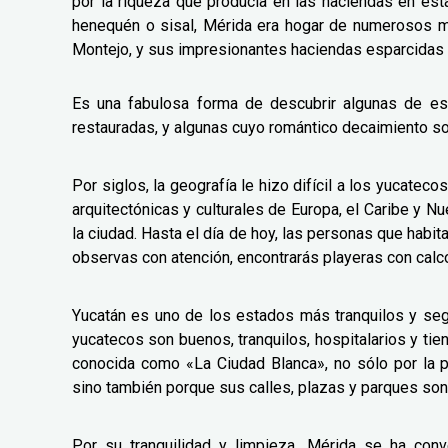
por la riqueza que producía en las haciendas en esta
henequén o sisal, Mérida era hogar de numerosos m
Montejo, y sus impresionantes haciendas esparcidas p
Es una fabulosa forma de descubrir algunas de e
restauradas, y algunas cuyo romántico decaimiento so
Por siglos, la geografía le hizo difícil a los yucate
arquitectónicas y culturales de Europa, el Caribe y N
la ciudad. Hasta el día de hoy, las personas que hab
observas con atención, encontrarás playeras con cal
Yucatán es uno de los estados más tranquilos y seg
yucatecos son buenos, tranquilos, hospitalarios y tien
conocida como «La Ciudad Blanca», no sólo por la p
sino también porque sus calles, plazas y parques son
Por su tranquilidad y limpieza, Mérida se ha con