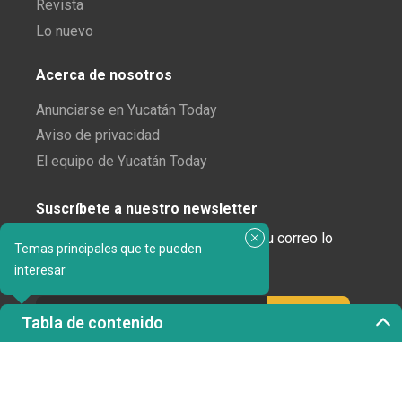
Revista
Lo nuevo
Acerca de nosotros
Anunciarse en Yucatán Today
Aviso de privacidad
El equipo de Yucatán Today
Suscríbete a nuestro newsletter
¿Enamorado de Yucatán? Recibe en tu correo lo
Temas principales que te pueden
mejor de Yucatán Today.
interesar
Tabla de contenido
Haz clic aquí para confirmar tu suscripción a
Yucatán Today; nunca compartiremos tu correo
electrónico ni ninguna otra información con terceros.