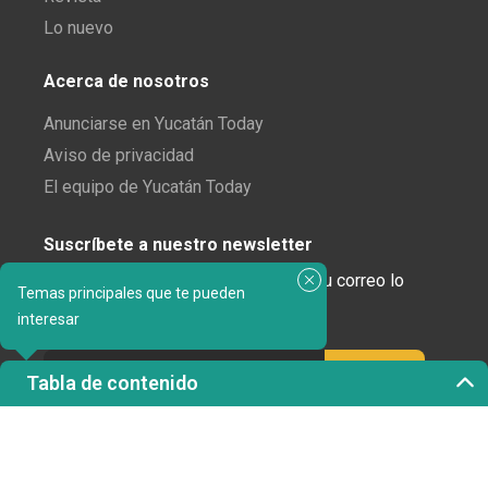
Lo nuevo
Acerca de nosotros
Anunciarse en Yucatán Today
Aviso de privacidad
El equipo de Yucatán Today
Suscríbete a nuestro newsletter
¿Enamorado de Yucatán? Recibe en tu correo lo
Temas principales que te pueden
mejor de Yucatán Today.
interesar
Tabla de contenido
Haz clic aquí para confirmar tu suscripción a
Yucatán Today; nunca compartiremos tu correo
electrónico ni ninguna otra información con terceros.