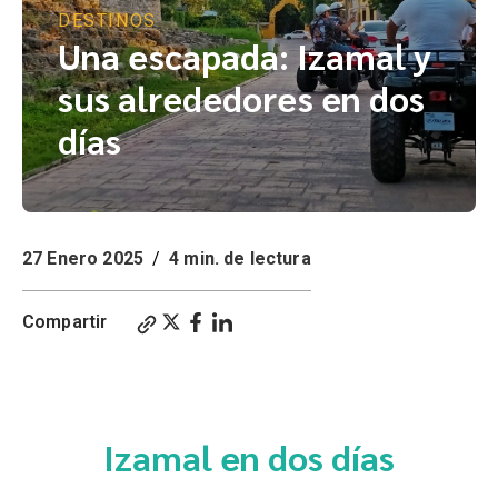
DESTINOS
Una escapada: Izamal y
sus alrededores en dos
días
27 Enero 2025
/
4 min. de lectura
Compartir
Una escapada a Chichén Itzá, saca el máximo provecho a tu visita a Chichén Itzá:
nuestro itinerario para uno y dos días te lleva a lugares y momentos inolvidables.
Izamal en dos días