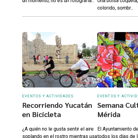
un momento, no es un fotografía...
Una bolsa coqueta, 
colorido, sombr...
EVENTOS Y ACTIVIDADES
EVENTOS Y ACTIVI
Recorriendo Yucatán
Semana Cult
en Bicicleta
Mérida
¿A quién no le gusta sentir el aire
El Ayuntamiento d
soplando en el rostro mientras usa
todos los días de 