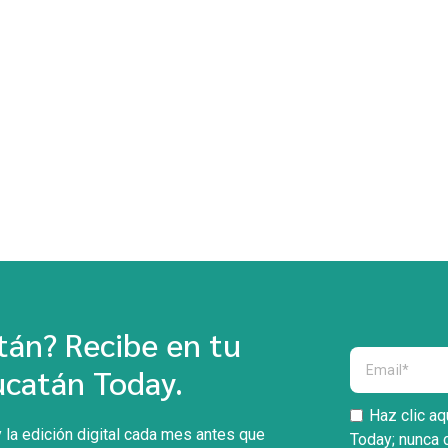
án? Recibe en tu
ucatán Today.
Haz clic aq
 la edición digital cada mes antes que
Today; nunca 