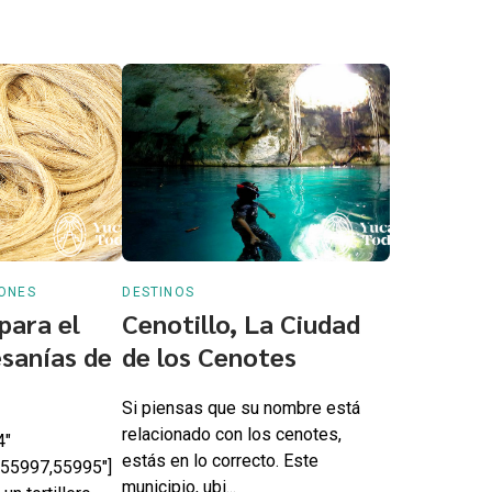
IONES
DESTINOS
para el
Cenotillo, La Ciudad
sanías de
de los Cenotes
Si piensas que su nombre está
relacionado con los cenotes,
4"
estás en lo correcto. Este
,55997,55995"]
municipio, ubi...