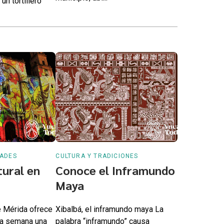
un tortillero
DADES
CULTURA Y TRADICIONES
ural en
Conoce el Inframundo
Maya
e Mérida ofrece
Xibalbá, el inframundo maya La
la semana una
palabra “inframundo” causa