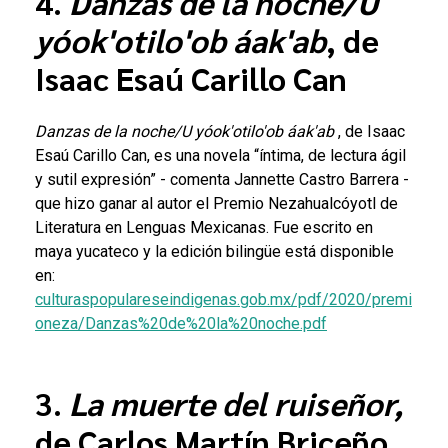
4.
Danzas de la noche/U
yóok'otilo'ob áak'ab
, de
Isaac Esaú Carillo Can
Danzas de la noche/U yóok'otilo'ob áak'ab
, de Isaac
Esaú Carillo Can, es una novela “íntima, de lectura ágil
y sutil expresión” - comenta Jannette Castro Barrera -
que hizo ganar al autor el Premio Nezahualcóyotl de
Literatura en Lenguas Mexicanas. Fue escrito en
maya yucateco y la edición bilingüe está disponible
en:
culturaspopulareseindigenas.gob.mx/pdf/2020/premi
oneza/Danzas%20de%20la%20noche.pdf
3.
La muerte del ruiseñor,
de Carlos Martín Briceño