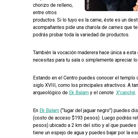
chorizo de relleno,
entre otros
productos. Si lo tuyo es la carne, éste es un dest
acompañantes pide una charola de carnes que te
podrás probar toda la variedad de productos.
También la vocación maderera hace única a esta
necesitas para tu sala o simplemente apreciar l
Estando en el Centro puedes conocer el templo d
siglo XVIII, como los principales atractivos. A ta
arqueológico de
Ek Balam
y el cenote
X'canché
.
En
Ek Balam
(“lugar del jaguar negro”) puedes di
(costo de acceso $193 pesos). Luego podrás ref
pesos) ubicado a 2 km del sitio y al que puedes 
tiene un espejo de agua y puedes bajar por la esc