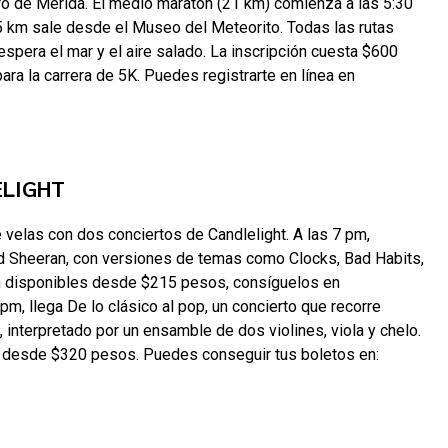
tro de Mérida. El medio maratón (21 km) comienza a las 5:30
5 km sale desde el Museo del Meteorito. Todas las rutas
 espera el mar y el aire salado. La inscripción cuesta $600
ra la carrera de 5K. Puedes registrarte en línea en
ELIGHT
de velas con dos conciertos de Candlelight. A las 7 pm,
Ed Sheeran, con versiones de temas como Clocks, Bad Habits,
tán disponibles desde $215 pesos, consíguelos en
 pm, llega De lo clásico al pop, un concierto que recorre
interpretado por un ensamble de dos violines, viola y chelo.
s desde $320 pesos. Puedes conseguir tus boletos en: