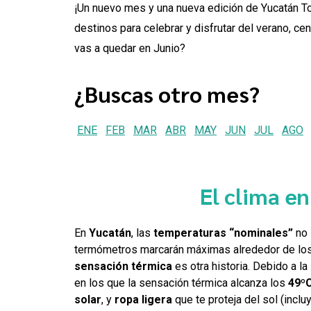
¡Un nuevo mes y una nueva edición de Yucatán T
destinos para celebrar y disfrutar del verano, ce
vas a quedar en Junio?
¿Buscas otro mes?
ENE
FEB
MAR
ABR
MAY
JUN
JUL
AGO
El clima en
En
Yucatán
, las
temperaturas “nominales”
no 
termómetros marcarán máximas alrededor de lo
sensación térmica
es otra historia. Debido a la
en los que la sensación térmica alcanza los
49
º
solar
, y
ropa ligera
que te proteja del sol (inc