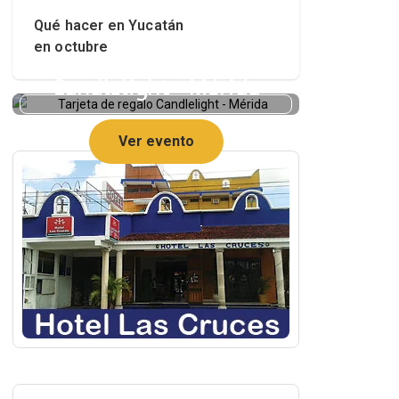
Qué hacer en Yucatán
en octubre
Tarjeta de regalo
Candlelight - Mérida
Ver evento