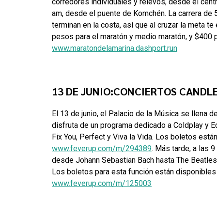
corredores individuales y relevos, desde el cen
am, desde el puente de Komchén. La carrera de 
terminan en la costa, así que al cruzar la meta te
pesos para el maratón y medio maratón, y $400 pa
www.maratondelamarina.dashport.run
13 DE JUNIO:CONCIERTOS CANDL
El 13 de junio, el Palacio de la Música se llena 
disfruta de un programa dedicado a Coldplay y 
Fix You, Perfect y Viva la Vida. Los boletos es
www.feverup.com/m/294389
. Más tarde, a las 9
desde Johann Sebastian Bach hasta The Beatles, 
Los boletos para esta función están disponible
www.feverup.com/m/125003