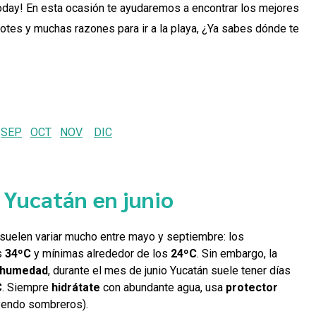
oday! En esta ocasión te ayudaremos a encontrar los mejores
notes y muchas razones para ir a la playa, ¿Ya sabes dónde te
SEP
OCT
NOV
DIC
 Yucatán en junio
suelen variar mucho entre mayo y septiembre: los
s
34ºC
y mínimas alrededor de los
24ºC
.
Sin embargo, la
humedad
, durante el mes de junio Yucatán suele tener días
C
. Siempre
hidrátate
con abundante agua, usa
protector
luyendo sombreros).