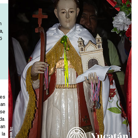
n
a,
ió
les
San
 se
da.
San
 la