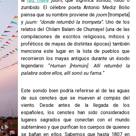
la
raíz maya
juum,
que significa sonido, ruido o
zumbido. El célebre poeta Antonio Mediz Bolio
piensa que su nombre proviene de
joom
[trompeta]
y
juum: “donde retumbó la trompeta”.
Uno de los
relatos del Chilam Balam de Chumayel (una de las
compilaciones de escritos religiosos, míticos y
proféticos de mayas de distintas épocas) también
menciona este lugar en la lista de pueblos que
recorrieron los mayas antiguos durante un éxodo
legendario: “
Human [Homún]. Allí retumbó la
palabra sobre ellos, allí sonó su fama.”
Este sonido bien podría referirse al de las aguas
de sus cenotes que se mueven al compás del
viento. Desde antes de la llegada de los
españoles, los cenotes han sido considerados
lugares sagrados que conectan con el mundo
subterráneo y que purifican los cuerpos de quienes
se bañan en ellos. Sabemos que hasta 1807 en