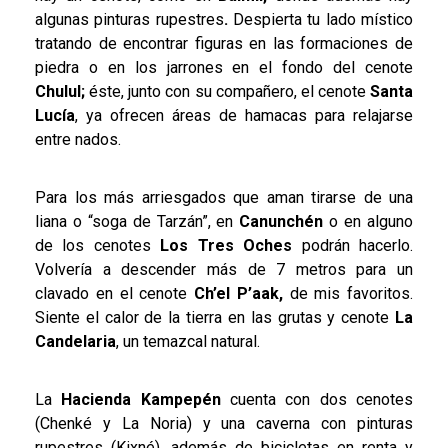
algunas pinturas rupestres
.
Despierta tu lado místico
tratando de encontrar figuras en las formaciones de
piedra o en los jarrones en el fondo del cenote
Chulul;
éste, junto con su compañero, el cenote
Santa
Lucía
, ya ofrecen áreas de hamacas para relajarse
entre nados.
Para los más arriesgados que aman tirarse de una
liana o “soga de Tarzán”, en
Canunchén
o en alguno
de los cenotes
Los Tres Oches
podrán hacerlo.
Volvería a descender más de 7 metros para un
clavado en el cenote
Ch’el P’aak,
de mis favoritos.
Siente el calor de la tierra en las grutas y cenote
La
Candelaria
, un temazcal natural.
La
Hacienda Kampepén
cuenta con dos cenotes
(Chenké y La Noria) y una caverna con pinturas
rupestres (Kixné), además de bicicletas en renta y