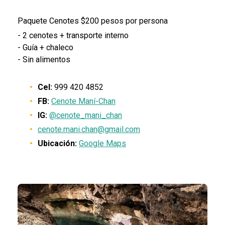
Paquete Cenotes $200 pesos por persona
- 2 cenotes + transporte interno
- Guía + chaleco
- Sin alimentos
Cel:
999 420 4852
FB:
Cenote Maní-Chan
IG:
@cenote_mani_chan
cenote.mani.chan@gmail.com
Ubicación:
Google Maps