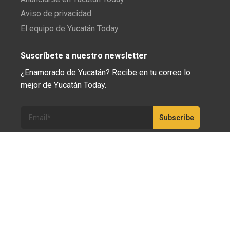
Aviso de privacidad
El equipo de Yucatán Today
Suscríbete a nuestro newsletter
¿Enamorado de Yucatán? Recibe en tu correo lo
mejor de Yucatán Today.
Haz clic aquí para confirmar tu suscripción a
Yucatán Today; nunca compartiremos tu correo
electrónico ni ninguna otra información con terceros.
Copyright 2023 © Yucatán Today. Todos los derechos