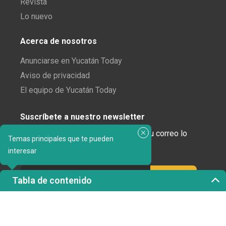
Revista
Lo nuevo
Acerca de nosotros
Anunciarse en Yucatán Today
Aviso de privacidad
El equipo de Yucatán Today
Suscríbete a nuestro newsletter
¿Enamorado de Yucatán? Recibe en tu correo lo
Temas principales que te pueden
mejor de Yucatán Today.
interesar
Tabla de contenido
Haz clic aquí para confirmar tu suscripción a
Yucatán Today; nunca compartiremos tu correo
electrónico ni ninguna otra información con terceros.