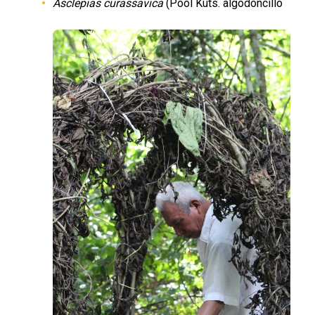
Asclepias curassavica
(Pool Kuts. algodoncillo