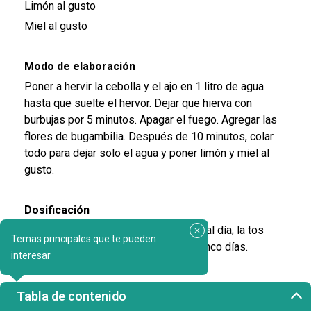
Limón al gusto
Miel al gusto
Modo de elaboración
Poner a hervir la cebolla y el ajo en 1 litro de agua
hasta que suelte el hervor. Dejar que hierva con
burbujas por 5 minutos. Apagar el fuego. Agregar las
flores de bugambilia. Después de 10 minutos, colar
todo para dejar solo el agua y poner limón y miel al
gusto.
Dosificación
Beber la infusión como té tres veces al día; la tos
Temas principales que te pueden
suele erradicarse en un máximo de cinco días.
interesar
Recuerda...
Tabla de contenido