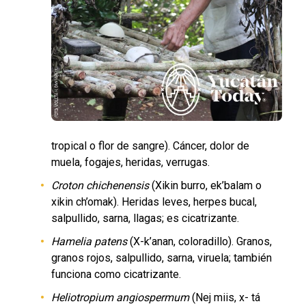
tropical o flor de sangre). Cáncer, dolor de
muela, fogajes, heridas, verrugas.
Croton chichenensis
(Xikin burro, ek’balam o
xikin ch’omak). Heridas leves, herpes bucal,
salpullido, sarna, llagas; es cicatrizante.
Hamelia patens
(X-k’anan, coloradillo). Granos,
granos rojos, salpullido, sarna, viruela; también
funciona como cicatrizante.
Heliotropium angiospermum
(Nej miis, x- tá