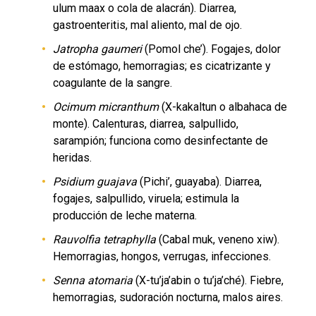
ulum maax o cola de alacrán). Diarrea,
gastroenteritis, mal aliento, mal de ojo.
Jatropha gaumeri
(Pomol che’). Fogajes, dolor
de estómago, hemorragias; es cicatrizante y
coagulante de la sangre.
Ocimum micranthum
(X-kakaltun o albahaca de
monte). Calenturas, diarrea, salpullido,
sarampión; funciona como desinfectante de
heridas.
Psidium guajava
(Pichi’, guayaba). Diarrea,
fogajes, salpullido, viruela; estimula la
producción de leche materna.
Rauvolfia tetraphylla
(Cabal muk, veneno xiw).
Hemorragias, hongos, verrugas, infecciones.
Senna atomaria
(X-tu’ja’abin o tu’ja’ché). Fiebre,
hemorragias, sudoración nocturna, malos aires.