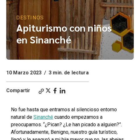
DESTINOS
Apiturismo con niños
en Sinanché
10 Marzo 2023
/
3 min. de lectura
Compartir
No fue hasta que entramos al silencioso entorno
natural de
Sinanché
cuando empezamos a
preocuparnos. “¿Pican? ¿Le han picado a alguien?”.
Afortunadamente, Benigno, nuestro guía turístico,
llegó y le aseguró a mi hija mayor que no, las abejas