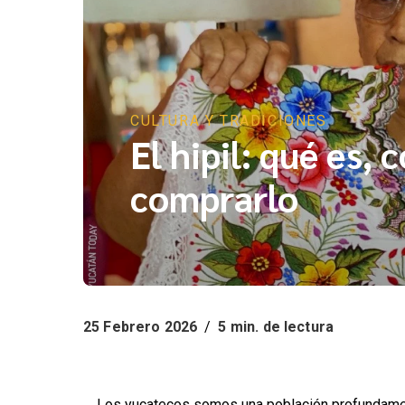
CULTURA Y TRADICIONES
El hipil: qué es,
comprarlo
25 Febrero 2026
/
5 min. de lectura
El Hipil: Vestimenta típica de las mestizas, El hipil: qué es, cómo vestirlo y cómo comprarlo
Los yucatecos somos una población profundamen