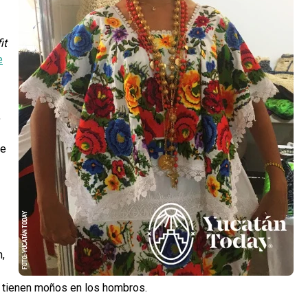
it
e
,
se
n,
y tienen moños en los hombros.