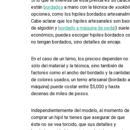
Si lo que te interesa de esta prenda es su carác
están
bordados
a mano con la técnica de
xookbi
opciones, como los hipiles bordados artesanalme
Cabe aclarar que los hipiles artesanales son bas
de algodón y
bordado a máquina de pedal
) suel
económico, puedes escoger hipiles bordados con
no tengan bordados, sino detalles de encaje.
En el caso de un terno, los precios dependen no
sólo del material y la técnica, sino también de
factores como el ancho del bordado y la cantida
de colores usados; un terno artesanal (bordado a
máquina) puede costar entre $5,000 y hasta
decenas de miles de pesos.
Independientemente del modelo, al momento de
comprar un hipil te tienes que asegurar de que
éste no se vea torcido, que sus detalles y