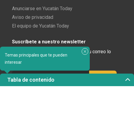
Anunciarse en Yucatán Today
Aviso de privacidad
El equipo de Yucatán Today
Suscríbete a nuestro newsletter
¿Enamorado de Yucatán? Recibe en tu correo lo
Temas principales que te pueden
mejor de Yucatán Today.
interesar
Tabla de contenido
Haz clic aquí para confirmar tu suscripción a
Yucatán Today; nunca compartiremos tu correo
electrónico ni ninguna otra información con terceros.