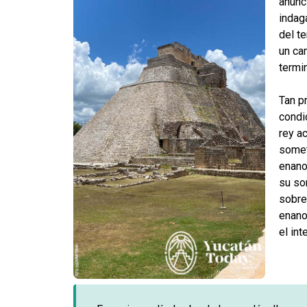
anunci
indag
del te
un ca
termi
Tan p
condi
rey a
somet
enano
su so
sobre
enano
el in