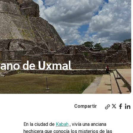
nano de Uxmal
Compartir
En la ciudad de
Kabah
, vivía una anciana
hechicera que conocía los misterios de las