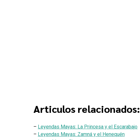
Articulos relacionados:
–
Leyendas Mayas: La Princesa y el Escarabajo
–
Leyendas Mayas: Zamná y el Henequén