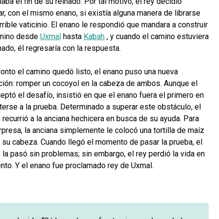
aba el fin de su reinado. Por tal motivo, el rey decidió
ar, con el mismo enano, si existía alguna manera de librarse
rrible vaticinio. El enano le respondió que mandara a construir
mino desde
Uxmal
hasta
Kabah
, y cuando el camino estuviera
nado, él regresaría con la respuesta.
ronto el camino quedó listo, el enano puso una nueva
ción: romper un cocoyol en la cabeza de ambos. Aunque el
ceptó el desafío, insistió en que el enano fuera el primero en
erse a la prueba. Determinado a superar este obstáculo, el
 recurrió a la anciana hechicera en busca de su ayuda. Para
rpresa, la anciana simplemente le colocó una tortilla de maíz
 su cabeza. Cuando llegó el momento de pasar la prueba, el
 la pasó sin problemas; sin embargo, el rey perdió la vida en
tento. Y el enano fue proclamado rey de Uxmal.