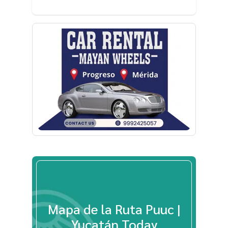
Mapa de la Ruta Puuc |
Yucatán Today