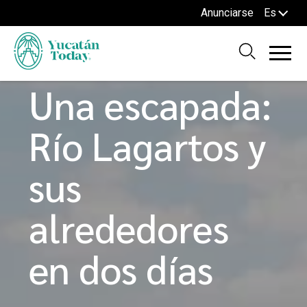
Anunciarse
Es
Home
Blog
RUTAS Y TOURS
Una escapada:
Río Lagartos y
sus
alrededores
en dos días