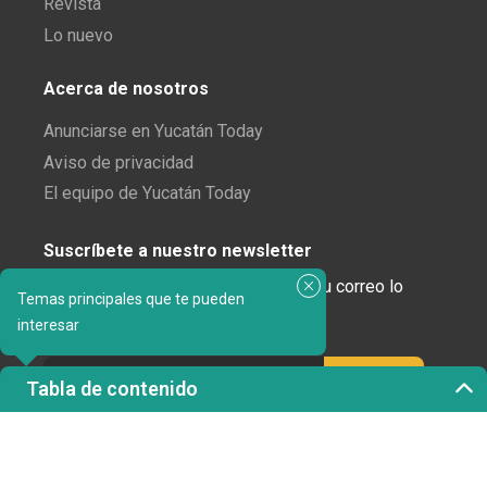
Revista
Lo nuevo
Acerca de nosotros
Anunciarse en Yucatán Today
Aviso de privacidad
El equipo de Yucatán Today
Suscríbete a nuestro newsletter
¿Enamorado de Yucatán? Recibe en tu correo lo
Temas principales que te pueden
mejor de Yucatán Today.
interesar
Tabla de contenido
Haz clic aquí para confirmar tu suscripción a
Yucatán Today; nunca compartiremos tu correo
electrónico ni ninguna otra información con terceros.