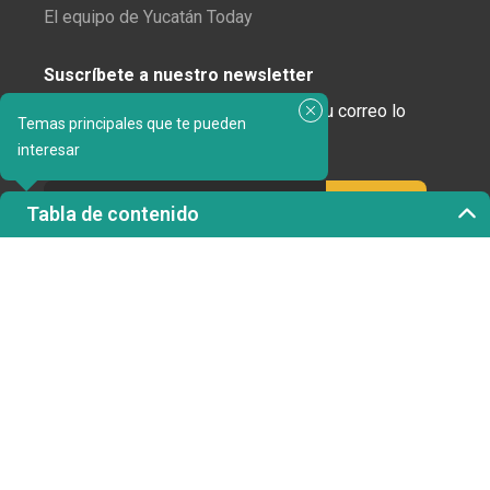
El equipo de Yucatán Today
Suscríbete a nuestro newsletter
¿Enamorado de Yucatán? Recibe en tu correo lo
Temas principales que te pueden
mejor de Yucatán Today.
interesar
Tabla de contenido
Haz clic aquí para confirmar tu suscripción a
Yucatán Today; nunca compartiremos tu correo
electrónico ni ninguna otra información con terceros.
Copyright 2023 © Yucatán Today. Todos los derechos
reservados.