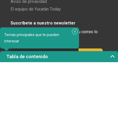
Aviso de privacidad
El equipo de Yucatán Today
Suscríbete a nuestro newsletter
¿Enamorado de Yucatán? Recibe en tu correo lo
Temas principales que te pueden
mejor de Yucatán Today.
interesar
Tabla de contenido
Haz clic aquí para confirmar tu suscripción a
Yucatán Today; nunca compartiremos tu correo
electrónico ni ninguna otra información con terceros.
Copyright 2023 © Yucatán Today. Todos los derechos
reservados.