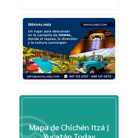
Mapa de Chichén Itzá |
Yucatán Today