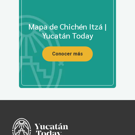
Mapa de Chichén Itzá |
Yucatán Today
Conocer más