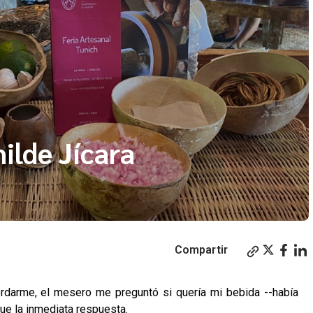
ilde Jícara
Compartir
rdarme, el mesero me preguntó si quería mi bebida --había
 fue la inmediata respuesta.