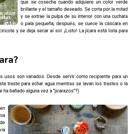
que se cosecha cuando adquiere un color verde
brillante y el tamaño deseado. Se corta por la mitad
y se extrae la pulpa de su interior con una cuchara
o pala pequeña; después, se cuece la cáscara en
ricote y se deja secar al sol. ¡Listo! La jícara está lista para
cara?
sus usos son variados. Desde servir como recipiente para un
ta traste para echar agua mientras se lavan los trastes o la
e ha bañado alguna vez a "jicarazos"?).
 en
nia
de
via