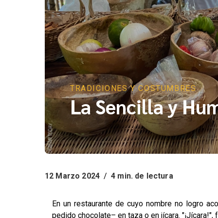
TRADICIONES Y COSTUMBRES
La Sencilla y Hum
12 Marzo 2024
/
4 min. de lectura
En un restaurante de cuyo nombre no logro aco
pedido chocolate– en taza o en jícara. "¡Jícara!",