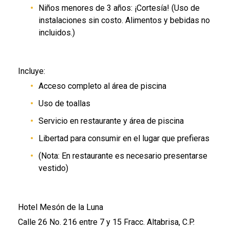
Niños menores de 3 años: ¡Cortesía! (U
s
o
de
instalaciones sin costo. Alimentos y bebidas no
incluidos.)
Incluye:
Acceso completo al área de piscina
U
s
o
de toallas
S
e
rvi
cio en restaurante y área de piscina
L
iber
tad para consumir en el lugar que prefieras
(N
ota
: En restaurante es necesario presentarse
vestido)
Hotel Mesón de la Luna
Calle 26 No. 216 entre 7 y 15 Fracc. Altabrisa, C.P.