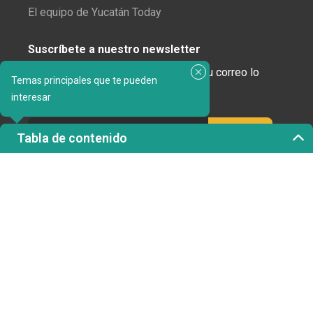
El equipo de Yucatán Today
Suscríbete a nuestro newsletter
¿Enamorado de Yucatán? Recibe en tu correo lo
Temas principales que te pueden
mejor de Yucatán Today.
interesar
Tabla de contenido
Haz clic aquí para confirmar tu suscripción a
Yucatán Today; nunca compartiremos tu correo
electrónico ni ninguna otra información con terceros.
Copyright 2023 © Yucatán Today. Todos los derechos
reservados.