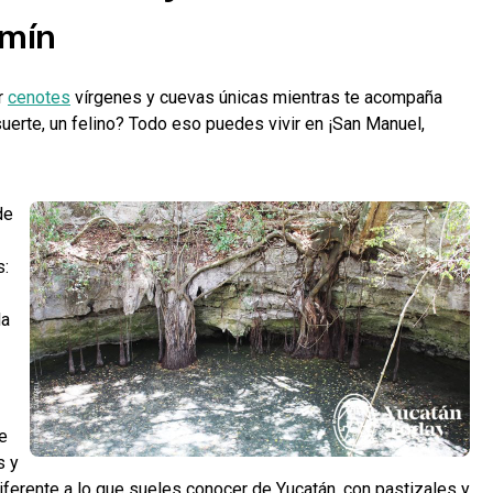
imín
r
cenotes
vírgenes y cuevas únicas mientras te acompaña
suerte, un felino? Todo eso puedes vivir en ¡San Manuel,
de
s:
la
te
s y
iferente a lo que sueles conocer de Yucatán, con pastizales y