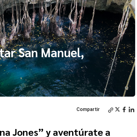
itar San Manuel,
Compartir
iana Jones” y aventúrate a