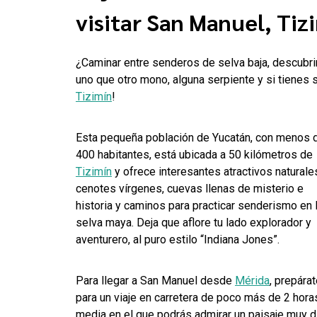
visitar San Manuel, Tiz
¿Caminar entre senderos de selva baja, descubri
uno que otro mono, alguna serpiente y si tienes 
Tizimín
!
Esta pequeña población de Yucatán, con menos 
400 habitantes, está ubicada a 50 kilómetros de
Tizimín
y ofrece interesantes atractivos naturale
cenotes vírgenes, cuevas llenas de misterio e
historia y caminos para practicar senderismo en 
selva maya. Deja que aflore tu lado explorador y
aventurero, al puro estilo “Indiana Jones”.
Para llegar a San Manuel desde
Mérida
, prepára
para un viaje en carretera de poco más de 2 hora
media en el que podrás admirar un paisaje muy d