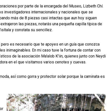
loraciones por parte de la encargada del Museo, Lizbeth Chí.
los investigadores internacionales y nacionales que se
bando más de 8 piezas casi intactas que aun hoy siguen
xtrajeron las piezas, notarás una pequeña capilla típica de
isítala y constata su sencillez.
, pero es necesario que te apoyes en un guía que conozca
les inimaginables. En mi caso tuve la fortuna de contar con
rísticos de la asociación Ma'alob K'iin, quienes junto con Neydi
ora en el que visitamos varios cenotes y cuevas.
ómoda, así como gorra y protector solar porque la caminata es
or