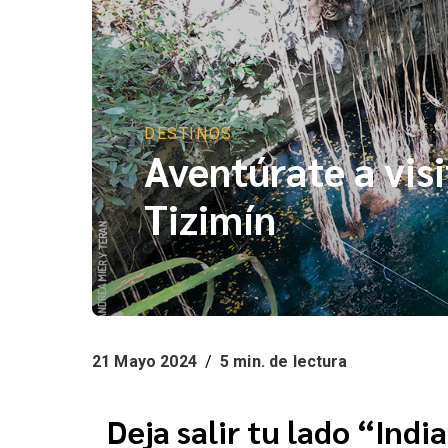
DESTINOS
Aventúrate a vis
Tizimín
21 Mayo 2024
/
5 min. de lectura
Deja salir tu lado “Ind