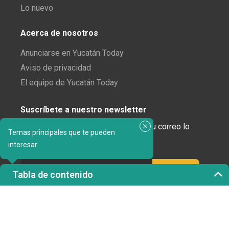
Lo nuevo
Acerca de nosotros
Anunciarse en Yucatán Today
Aviso de privacidad
El equipo de Yucatán Today
Suscríbete a nuestro newsletter
¿Enamorado de Yucatán? Recibe en tu correo lo
Temas principales que te pueden
mejor de Yucatán Today.
interesar
Tabla de contenido
Haz clic aquí para confirmar tu suscripción a
Yucatán Today; nunca compartiremos tu correo
electrónico ni ninguna otra información con terceros.