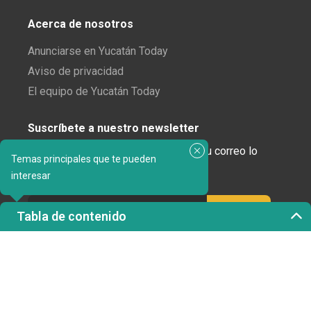
Acerca de nosotros
Anunciarse en Yucatán Today
Aviso de privacidad
El equipo de Yucatán Today
Suscríbete a nuestro newsletter
¿Enamorado de Yucatán? Recibe en tu correo lo
Temas principales que te pueden
mejor de Yucatán Today.
interesar
Tabla de contenido
Haz clic aquí para confirmar tu suscripción a
Yucatán Today; nunca compartiremos tu correo
electrónico ni ninguna otra información con terceros.