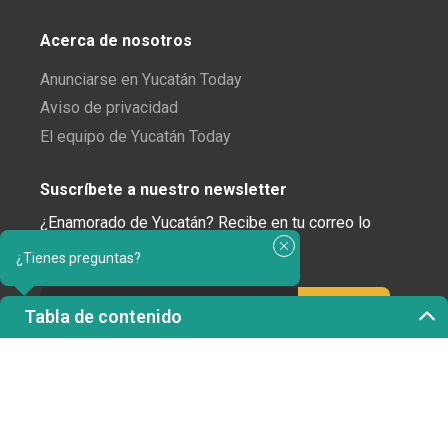
Acerca de nosotros
Anunciarse en Yucatán Today
Aviso de privacidad
El equipo de Yucatán Today
Suscríbete a nuestro newsletter
¿Enamorado de Yucatán? Recibe en tu correo lo
mejor de Yucatán Today.
¿Tienes preguntas?
Tabla de contenido
Haz clic aquí para confirmar tu suscripción a
Yucatán Today; nunca compartiremos tu correo
electrónico ni ninguna otra información con terceros.