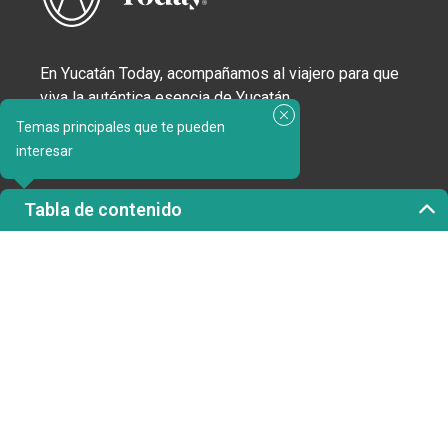
En Yucatán Today, acompañamos al viajero para que
viva la auténtica esencia de Yucatán.
Temas principales que te pueden
Intereses
interesar
Destinos
Gastronomía
Tabla de contenido
Cultura y tradiciones
Eventos y Actividades
Vivir en Yucatán
Directorio
Descargables
Revista
Lo nuevo