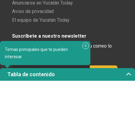
Anunciarse en Yucatán Today
Aviso de privacidad
El equipo de Yucatán Today
Suscríbete a nuestro newsletter
¿Enamorado de Yucatán? Recibe en tu correo lo
Temas principales que te pueden
mejor de Yucatán Today.
interesar
Tabla de contenido
Haz clic aquí para confirmar tu suscripción a
Yucatán Today; nunca compartiremos tu correo
electrónico ni ninguna otra información con terceros.
Copyright 2023 © Yucatán Today. Todos los derechos