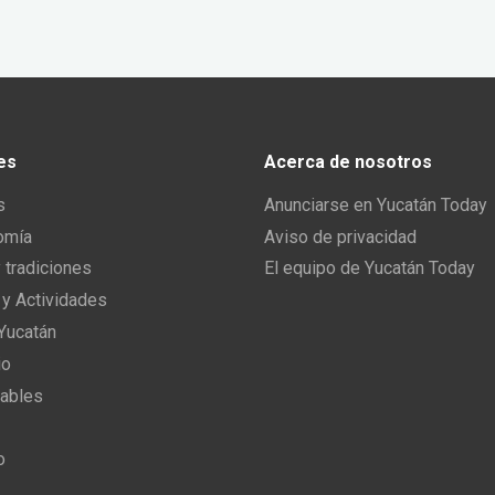
es
Acerca de nosotros
s
Anunciarse en Yucatán Today
omía
Aviso de privacidad
y tradiciones
El equipo de Yucatán Today
 y Actividades
 Yucatán
io
ables
o