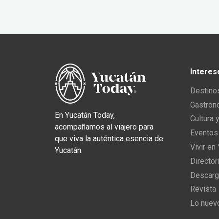
Interes
Destino
Gastron
En Yucatán Today,
Cultura 
acompañamos al viajero para
Eventos
que viva la auténtica esencia de
Vivir en
Yucatán.
Director
Descarg
Revista
Lo nuev