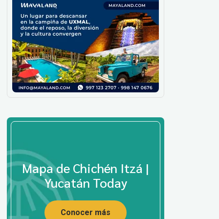
Mapa de Chichén Itzá |
Yucatán Today
Conocer más