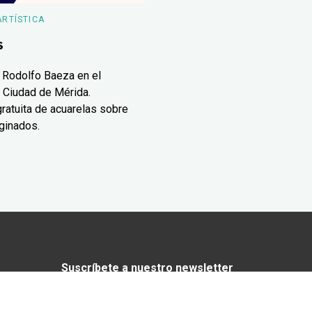
ARTÍSTICA
s
 Rodolfo Baeza en el
 Ciudad de Mérida.
ratuita de acuarelas sobre
ginados.
Suscríbete a nuestro newsletter
¿Enamorado de Yucatán? Recibe en tu
correo lo mejor de Yucatán Today.