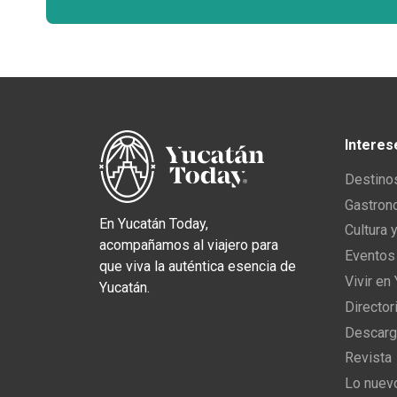
Interes
Destino
Gastron
En Yucatán Today,
Cultura 
acompañamos al viajero para
Eventos
que viva la auténtica esencia de
Vivir en
Yucatán.
Director
Descarg
Revista
Lo nuev