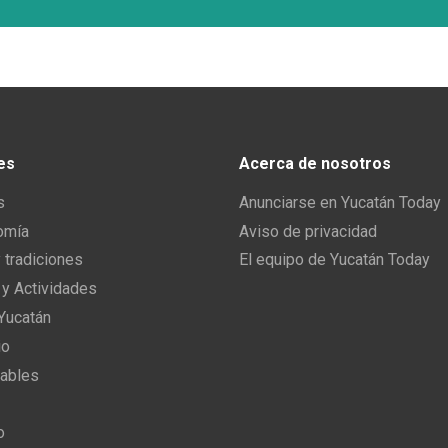
es
Acerca de nosotros
s
Anunciarse en Yucatán Today
omía
Aviso de privacidad
y tradiciones
El equipo de Yucatán Today
 y Actividades
 Yucatán
io
ables
o