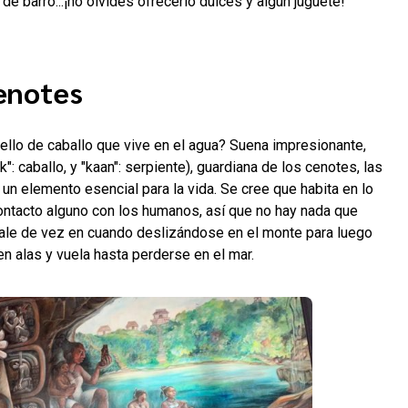
 de barro...¡no olvides ofrecerlo dulces y algún juguete!
enotes
llo de caballo que vive en el agua? Suena impresionante,
: caballo, y "kaan": serpiente), guardiana de los cenotes, las
un elemento esencial para la vida. Se cree que habita en lo
ntacto alguno con los humanos, así que no hay nada que
sale de vez en cuando deslizándose en el monte para luego
en alas y vuela hasta perderse en el mar.