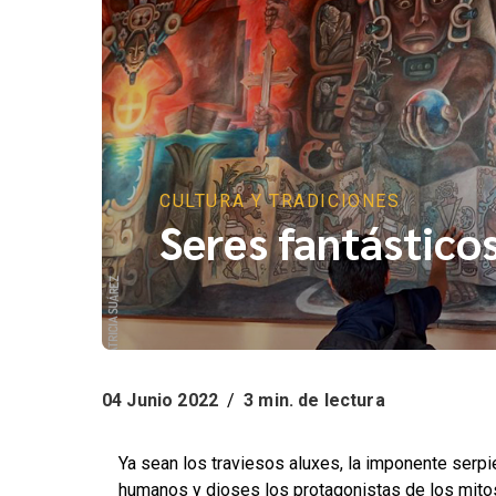
CULTURA Y TRADICIONES
Seres fantástico
04 Junio 2022
/
3 min. de lectura
Ya sean los traviesos aluxes, la imponente serpi
humanos y dioses los protagonistas de los mitos