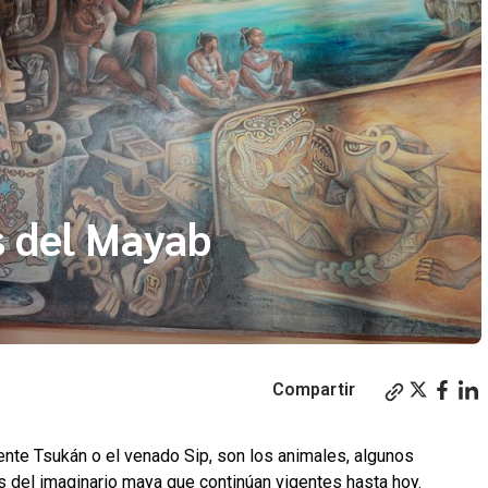
s del Mayab
Compartir
ente Tsukán o el venado Sip, son los animales, algunos
 del imaginario maya que continúan vigentes hasta hoy.