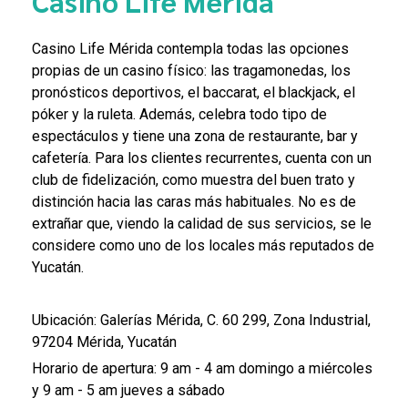
Casino Life Mérida
Casino Life Mérida
contempla todas las opciones
propias de un casino físico: las tragamonedas, los
pronósticos deportivos, el baccarat, el blackjack, el
póker y la ruleta. Además, celebra todo tipo de
espectáculos y tiene una zona de restaurante, bar y
cafetería. Para los clientes recurrentes, cuenta con un
club de fidelización, como muestra del buen trato y
distinción hacia las caras más habituales. No es de
extrañar que, viendo la calidad de sus servicios, se le
considere como uno de los locales más reputados de
Yucatán.
Ubicación: Galerías Mérida, C. 60 299, Zona Industrial,
97204 Mérida, Yucatán
Horario de apertura: 9 am - 4 am domingo a miércoles
y 9 am - 5 am jueves a sábado