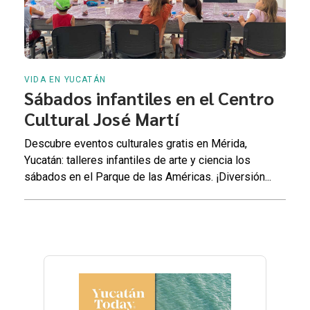
VIDA EN YUCATÁN
Sábados infantiles en el Centro
Cultural José Martí
Descubre eventos culturales gratis en Mérida,
Yucatán: talleres infantiles de arte y ciencia los
sábados en el Parque de las Américas. ¡Diversión...