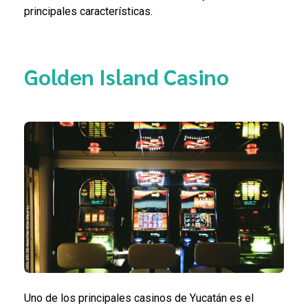
principales características.
Golden Island Casino
Uno de los principales casinos de Yucatán es el