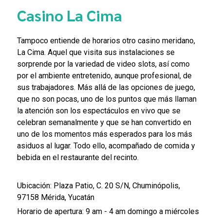
Casino La Cima
Tampoco entiende de horarios otro casino meridano,
La Cima.
Aquel que visita sus instalaciones se
sorprende por la variedad de video slots, así como
por el ambiente entretenido, aunque profesional, de
sus trabajadores. Más allá de las opciones de juego,
que no son pocas, uno de los puntos que más llaman
la atención son los espectáculos en vivo que se
celebran semanalmente y que se han convertido en
uno de los momentos más esperados para los más
asiduos al lugar. Todo ello, acompañado de comida y
bebida en el restaurante del recinto.
Ubicación: Plaza Patio, C. 20 S/N, Chuminópolis,
97158 Mérida, Yucatán
Horario de apertura: 9 am - 4 am domingo a miércoles