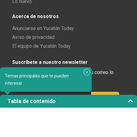
Lo nuevo
Acerca de nosotros
Anunciarse en Yucatán Today
Aviso de privacidad
El equipo de Yucatán Today
Suscríbete a nuestro newsletter
¿Enamorado de Yucatán? Recibe en tu correo lo
Temas principales que te pueden
mejor de Yucatán Today.
interesar
Tabla de contenido
Haz clic aquí para confirmar tu suscripción a
Yucatán Today; nunca compartiremos tu correo
electrónico ni ninguna otra información con terceros.