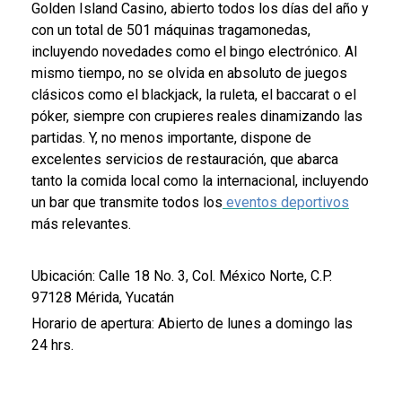
Golden Island Casino,
abierto todos los días del año y
con un total de 501 máquinas tragamonedas,
incluyendo novedades como el bingo electrónico. Al
mismo tiempo, no se olvida en absoluto de juegos
clásicos como el blackjack, la ruleta, el baccarat o el
póker, siempre con crupieres reales dinamizando las
partidas. Y, no menos importante, dispone de
excelentes servicios de restauración, que abarca
tanto la comida local como la internacional, incluyendo
un bar que transmite todos los
eventos deportivos
más relevantes.
Ubicación: Calle 18 No. 3, Col. México Norte, C.P.
97128 Mérida, Yucatán
Horario de apertura: Abierto de lunes a domingo las
24 hrs.