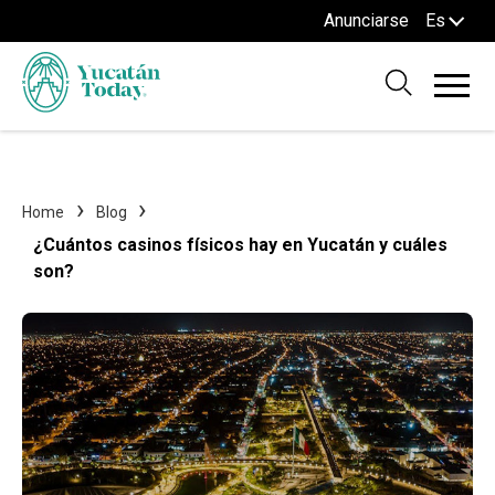
Anunciarse
Es
Home
Blog
¿Cuántos casinos físicos hay en Yucatán y cuáles
son?