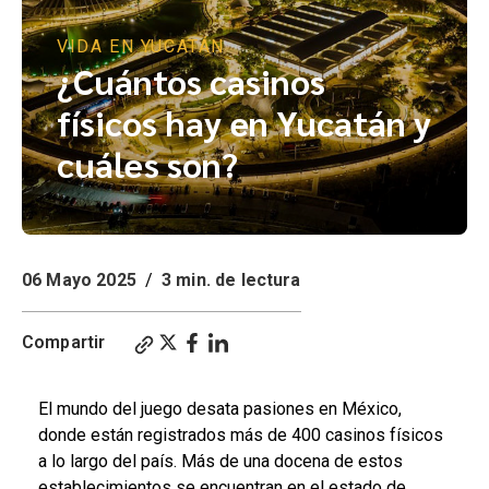
VIDA EN YUCATÁN
¿Cuántos casinos
físicos hay en Yucatán y
cuáles son?
06 Mayo 2025
/
3 min. de lectura
Compartir
El mundo del juego desata pasiones en
México
,
donde están registrados más de 400
casinos físicos
a lo largo del país. Más de una docena de estos
establecimientos se encuentran en el estado de