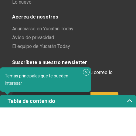
Lo nuevo
Acerca de nosotros
Anunciarse en Yucatán Today
Aviso de privacidad
El equipo de Yucatán Today
Suscríbete a nuestro newsletter
¿Enamorado de Yucatán? Recibe en tu correo lo
Temas principales que te pueden
mejor de Yucatán Today.
interesar
Tabla de contenido
Haz clic aquí para confirmar tu suscripción a
Yucatán Today; nunca compartiremos tu correo
electrónico ni ninguna otra información con terceros.