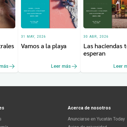
31 MAY, 2026
30 ABR, 2026
rales
Vamos a la playa
Las haciendas t
esperan
 más
Leer más
Leer 
es
Acerca de nosotros
s
Anunciarse en Yucatán Today