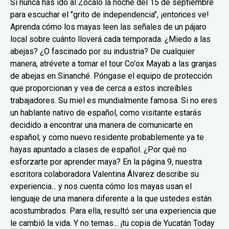
Si nunca has ido al Zócalo la noche del 15 de septiembre
para escuchar el "grito de independencia", ¡entonces ve!
Aprenda cómo los mayas leen las señales de un pájaro
local sobre cuánto lloverá cada temporada. ¿Miedo a las
abejas? ¿O fascinado por su industria? De cualquier
manera, atrévete a tomar el tour Co'ox Mayab a las granjas
de abejas en Sinanché. Póngase el equipo de protección
que proporcionan y vea de cerca a estos increíbles
trabajadores. Su miel es mundialmente famosa. Si no eres
un hablante nativo de español, como visitante estarás
decidido a encontrar una manera de comunicarte en
español; y como nuevo residente probablemente ya te
hayas apuntado a clases de español. ¿Por qué no
esforzarte por aprender maya? En la página 9, nuestra
escritora colaboradora Valentina Álvarez describe su
experiencia... y nos cuenta cómo los mayas usan el
lenguaje de una manera diferente a la que ustedes están
acostumbrados. Para ella, resultó ser una experiencia que
le cambió la vida. Y no temas... ¡tu copia de Yucatán Today