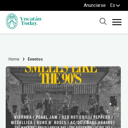
Anunciarse
Es
Home
Eventos