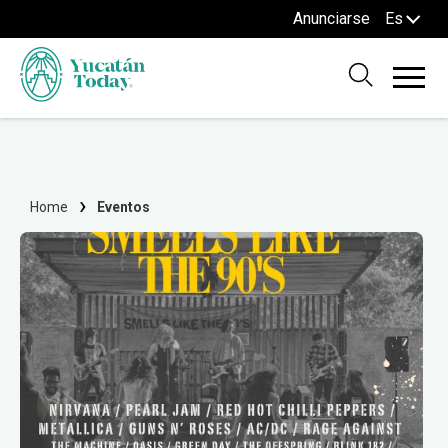
Anunciarse
Es
Home
Eventos