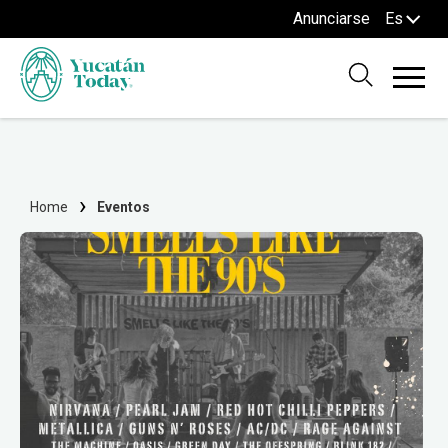
Anunciarse
Es
Home
Eventos