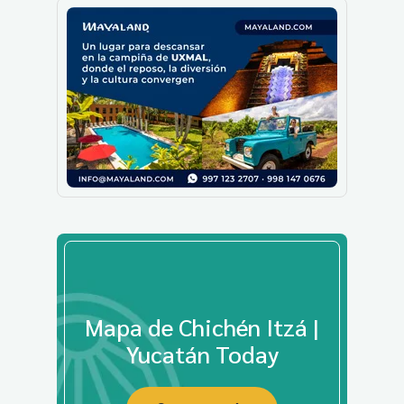
Mapa de Chichén Itzá |
Yucatán Today